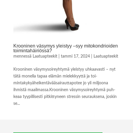
Krooninen väsymys yleistyy –syy mitokondrioiden
toimintahäiriössä?
mennessä
Laatuapteekit
|
tammi 17, 2024
|
Laatuapteekit
Krooninen väsymysoireyhtymä yleis­tyy uhkaavasti – nyt
tätä monella tapaa elämän mielekkyyttä ja toi­
mintakykyäheikentävääsairauttapotee jo yli miljoona
ihmistä maailmassa.Krooninen väsymysoireyhtymä puh­
keaa tyypillisesti pitkittyneen stressin seurauksena, joskin
se...