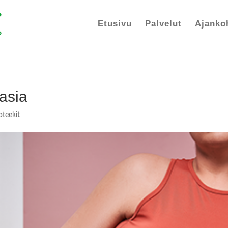
Etusivu
Palvelut
Ajanko
 asia
pteekit