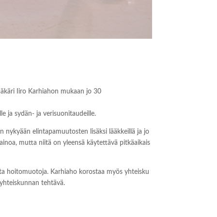
lääkäri Iiro Karhiahon mukaan jo 30
e ja sydän- ja verisuonitaudeille.
 nykyään elintapamuutosten lisäksi lääkkeillä ja jo
inoa, mutta niitä on yleensä käytettävä pitkäaikais
 muita hoitomuotoja. Karhiaho korostaa myös yhteisku
 yhteiskunnan tehtävä.