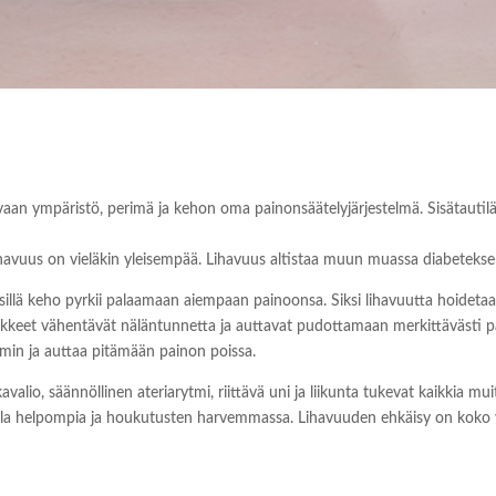
at, vaan ympäristö, perimä ja kehon oma painonsäätelyjärjestelmä. Sisätauti
ihavuus on vieläkin yleisempää. Lihavuus altistaa muun muassa diabeteksell
sillä keho pyrkii palaamaan aiempaan painoonsa. Siksi lihavuutta hoidetaan
ääkkeet vähentävät näläntunnetta ja auttavat pudottamaan merkittävästi pa
min ja auttaa pitämään painon poissa.
avalio, säännöllinen ateriarytmi, riittävä uni ja liikunta tukevat kaikkia
si olla helpompia ja houkutusten harvemmassa. Lihavuuden ehkäisy on koko