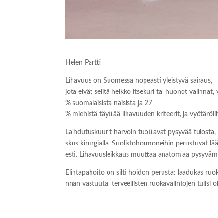
Helen Partti
Lihavuus on Suomessa nopeasti yleistyvä sairaus,
jota eivät selitä heikko itsekuri tai huonot valinn
% suomalaisista naisista ja 27
% miehistä täyttää lihavuuden kriteerit, ja vyötäröl
Laihdutuskuurit harvoin tuottavat pysyvää tulosta, 
skus kirurgialla. Suolistohormoneihin perustuvat l
esti. Lihavuusleikkaus muuttaa anatomiaa pysyväm
Elintapahoito on silti hoidon perusta: laadukas ruok
nnan vastuuta: terveellisten ruokavalintojen tuli