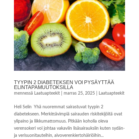
TYYPIN 2 DIABETEKSEN VOI PYSÄYTTÄÄ
ELINTAPAMUUTOKSILLA
mennessä
Laatuapteekit
|
marras 25, 2025
|
Laatuapteekit
Heli Selin Yhä nuoremmat sairastuvat tyypin 2
diabetekseen. Merkittävimpiä sairauden riskitekijöitä ovat
ylipaino ja liikkumattomuus. Pitkään koholla oleva
verensokeri voi johtaa vakaviin lisäsairauksiin kuten sydän-
ja verisuonitauteihin, aivoverenkiertohäiriöihin...