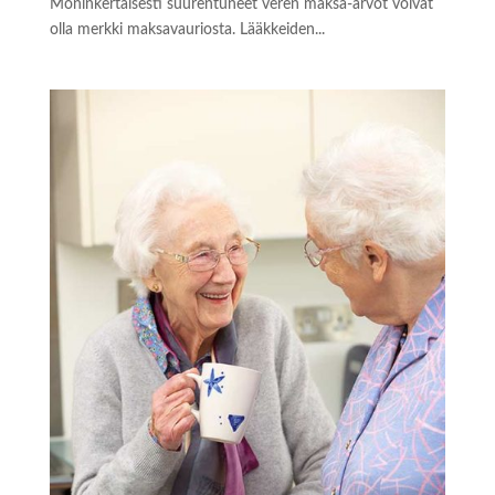
Moninkertaisesti suurentuneet veren maksa-arvot voivat
olla merkki maksavauriosta. Lääkkeiden...